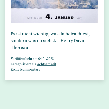
Es ist nicht wichtig, was du betrachtest,
sondern was du siehst. – Henry David
Thoreau
Veröffentlicht am
04.01.2023
Kategorisiert als
Achtsamkeit
zu
Keine Kommentare
Bedeutung
und
Schönheit
liegen
im
Auge
des