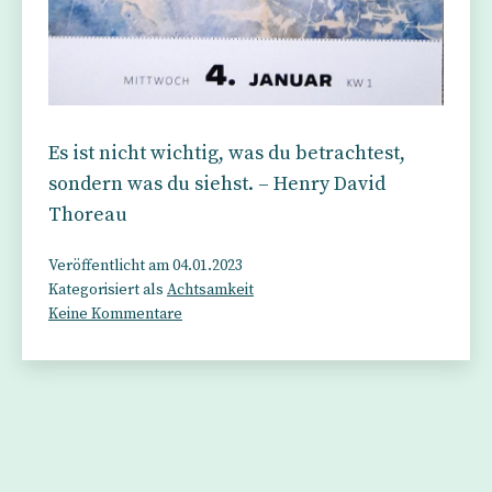
Es ist nicht wichtig, was du betrachtest,
sondern was du siehst. – Henry David
Thoreau
Veröffentlicht am
04.01.2023
Kategorisiert als
Achtsamkeit
zu
Keine Kommentare
Bedeutung
und
Schönheit
liegen
im
Auge
des