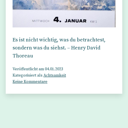
Es ist nicht wichtig, was du betrachtest,
sondern was du siehst. – Henry David
Thoreau
Veröffentlicht am
04.01.2023
Kategorisiert als
Achtsamkeit
zu
Keine Kommentare
Bedeutung
und
Schönheit
liegen
im
Auge
des