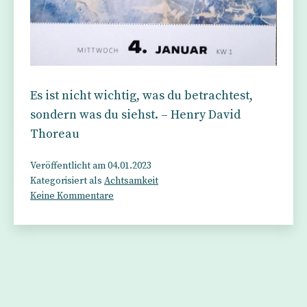
Es ist nicht wichtig, was du betrachtest,
sondern was du siehst. – Henry David
Thoreau
Veröffentlicht am
04.01.2023
Kategorisiert als
Achtsamkeit
zu
Keine Kommentare
Bedeutung
und
Schönheit
liegen
im
Auge
des