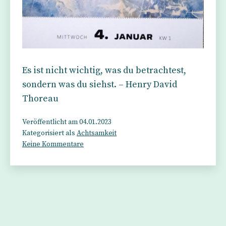
Es ist nicht wichtig, was du betrachtest,
sondern was du siehst. – Henry David
Thoreau
Veröffentlicht am
04.01.2023
Kategorisiert als
Achtsamkeit
zu
Keine Kommentare
Bedeutung
und
Schönheit
liegen
im
Auge
des