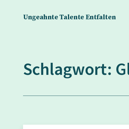
Zum
Inhalt
Ungeahnte Talente Entfalten
springen
Schlagwort:
G